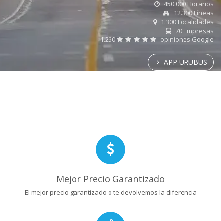
450.000 Horarios
12.300 Líneas
1.300 Localidades
70 Empresas
1.230
opiniones Google
APP URUBUS
Mejor Precio Garantizado
El mejor precio garantizado o te devolvemos la diferencia