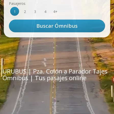
Pasajeros
1
2
3
4
4+
URUBUS | Pza. Colón a Parador Tajes
Ómnibus | Tus pasajes online