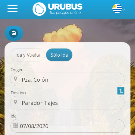
Ida y Vuelta
Sólo Ida
Origen
Destino
Ida