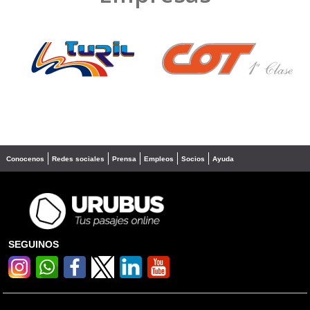
❮
❯
Conocenos
Redes sociales
Prensa
Empleos
Socios
Ayuda
SEGUINOS