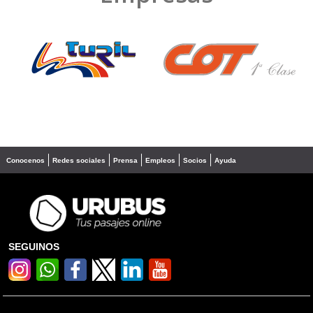
❮
❯
Conocenos
Redes sociales
Prensa
Empleos
Socios
Ayuda
SEGUINOS