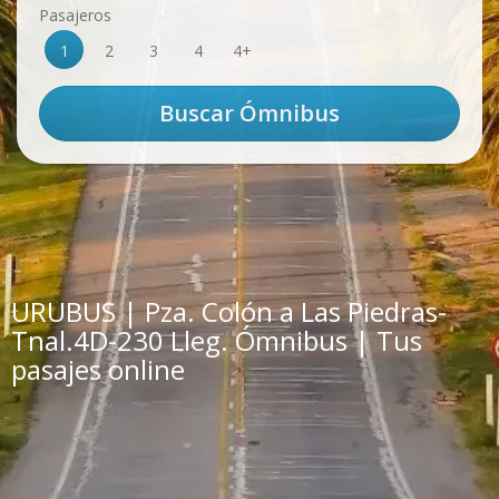
Pasajeros
1
2
3
4
4+
URUBUS | Pza. Colón a Las Piedras-
Tnal.4D-230 Lleg. Ómnibus | Tus
pasajes online