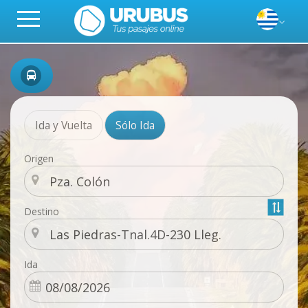
Ida y Vuelta
Sólo Ida
Origen
Destino
Ida