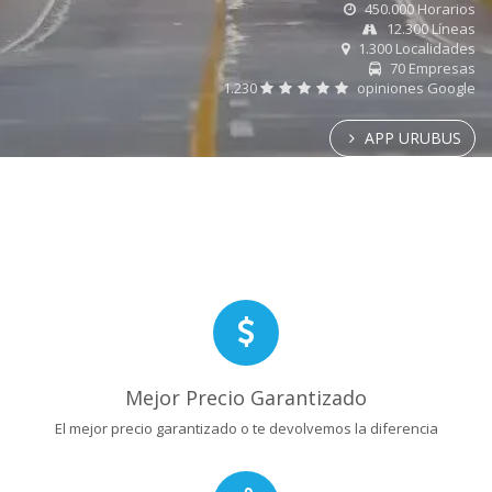
450.000 Horarios
12.300 Líneas
1.300 Localidades
70 Empresas
1.230
opiniones Google
APP URUBUS
Mejor Precio Garantizado
El mejor precio garantizado o te devolvemos la diferencia