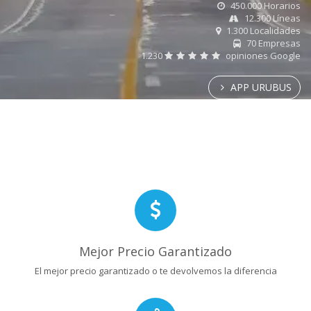
450.000 Horarios
12.300 Líneas
1.300 Localidades
70 Empresas
1.230
opiniones Google
APP URUBUS
Mejor Precio Garantizado
El mejor precio garantizado o te devolvemos la diferencia