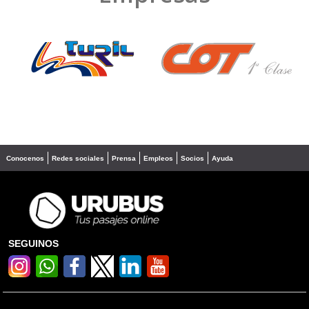
❮
❯
Conocenos
Redes sociales
Prensa
Empleos
Socios
Ayuda
SEGUINOS