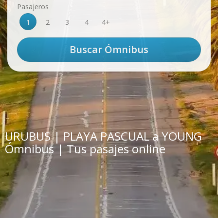
Pasajeros
1
2
3
4
4+
URUBUS | PLAYA PASCUAL a YOUNG
Ómnibus | Tus pasajes online