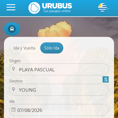
Ida y Vuelta
Sólo Ida
Origen
Destino
Ida