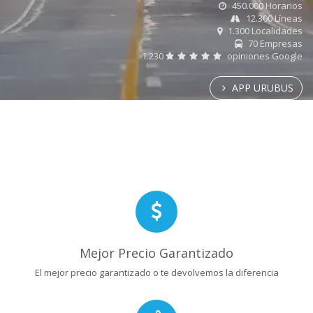
450.000 Horarios
12.300 Líneas
1.300 Localidades
70 Empresas
1.230
opiniones Google
APP URUBUS
Mejor Precio Garantizado
El mejor precio garantizado o te devolvemos la diferencia