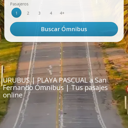
Pasajeros
1
2
3
4
4+
URUBUS | PLAYA PASCUAL a San
Fernando Ómnibus | Tus pasajes
online