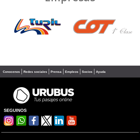
❮
❯
Conocenos
Redes sociales
Prensa
Empleos
Socios
Ayuda
SEGUINOS