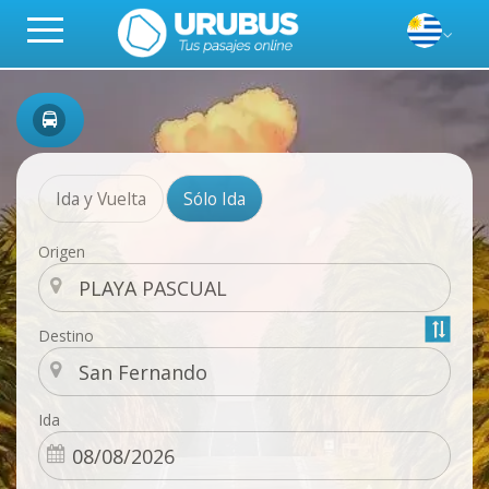
Ida y Vuelta
Sólo Ida
Origen
Destino
Ida