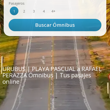
Pasajeros
1
2
3
4
4+
URUBUS | PLAYA PASCUAL a RAFAEL
PERAZZA Ómnibus | Tus pasajes
online