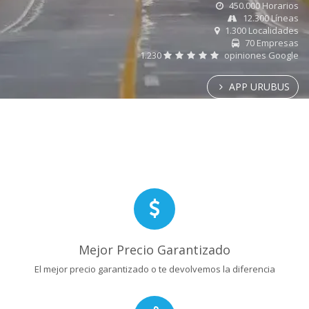
450.000 Horarios
12.300 Líneas
1.300 Localidades
70 Empresas
1.230
opiniones Google
APP URUBUS
Mejor Precio Garantizado
El mejor precio garantizado o te devolvemos la diferencia