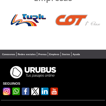
❮
❯
Conocenos
Redes sociales
Prensa
Empleos
Socios
Ayuda
SEGUINOS