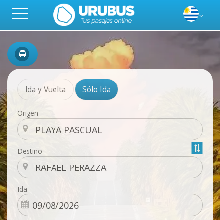
Ida y Vuelta
Sólo Ida
Origen
Destino
Ida