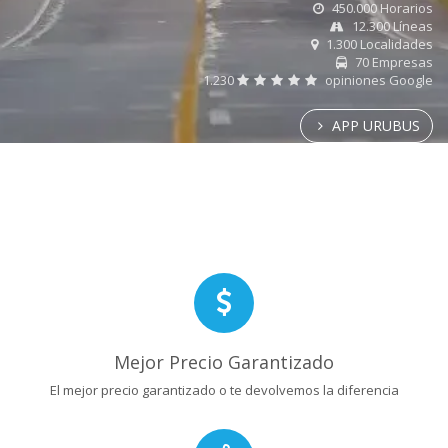
450.000 Horarios
12.300 Líneas
1.300 Localidades
70 Empresas
1.230
opiniones Google
APP URUBUS
Mejor Precio Garantizado
El mejor precio garantizado o te devolvemos la diferencia