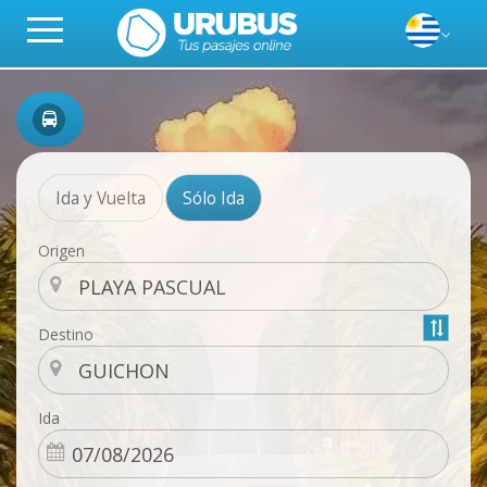
Ida y Vuelta
Sólo Ida
Origen
Destino
Ida