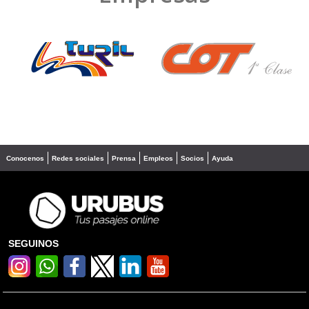
❮
❯
Conocenos
Redes sociales
Prensa
Empleos
Socios
Ayuda
SEGUINOS