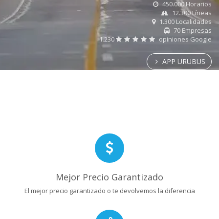
450.000 Horarios
12.300 Líneas
1.300 Localidades
70 Empresas
1.230
opiniones Google
APP URUBUS
Mejor Precio Garantizado
El mejor precio garantizado o te devolvemos la diferencia