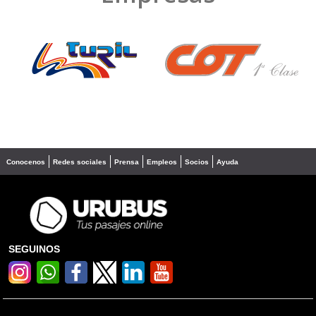
❮
❯
Conocenos
Redes sociales
Prensa
Empleos
Socios
Ayuda
SEGUINOS