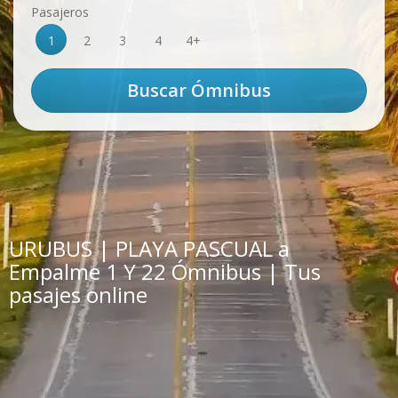
Pasajeros
1
2
3
4
4+
URUBUS | PLAYA PASCUAL a
Empalme 1 Y 22 Ómnibus | Tus
pasajes online