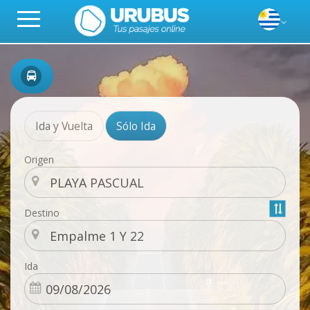
Ida y Vuelta
Sólo Ida
Origen
Destino
Ida