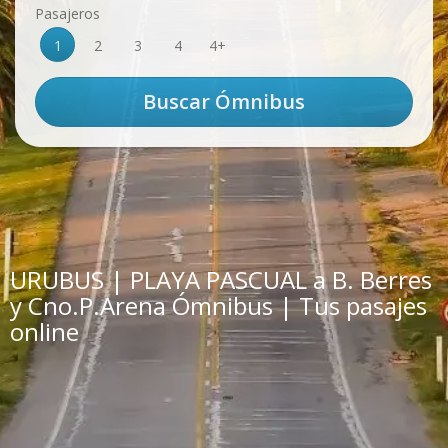
Pasajeros
1
2
3
4
4+
URUBUS | PLAYA PASCUAL a B. Berres
y Cno.P.Arena Ómnibus | Tus pasajes
online