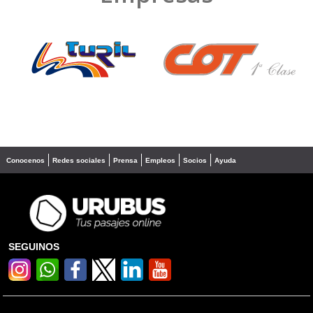
❮
❯
Conocenos
Redes sociales
Prensa
Empleos
Socios
Ayuda
SEGUINOS