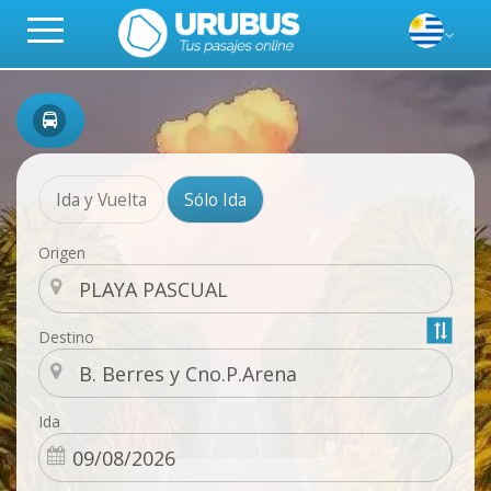
Ida y Vuelta
Sólo Ida
Origen
Destino
Ida