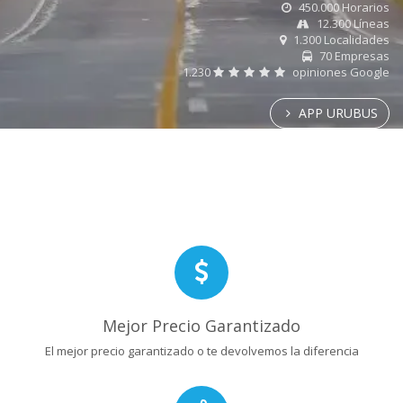
450.000 Horarios
12.300 Líneas
1.300 Localidades
70 Empresas
1.230
opiniones Google
APP URUBUS
Mejor Precio Garantizado
El mejor precio garantizado o te devolvemos la diferencia