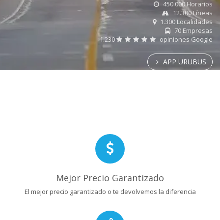
450.000 Horarios
12.300 Líneas
1.300 Localidades
70 Empresas
1.230
opiniones Google
APP URUBUS
Mejor Precio Garantizado
El mejor precio garantizado o te devolvemos la diferencia