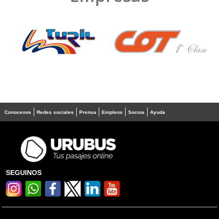
❮
❯
Conocenos
Redes sociales
Prensa
Empleos
Socios
Ayuda
SEGUINOS