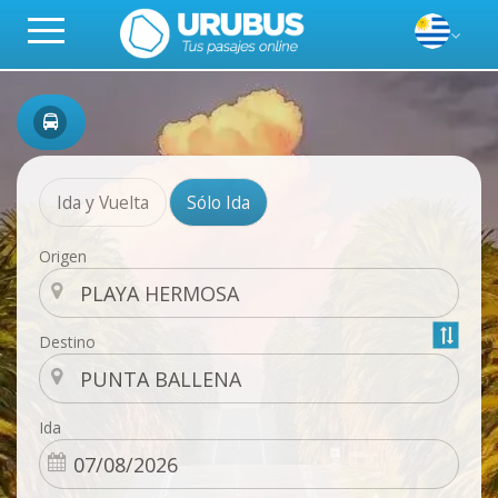
Ida y Vuelta
Sólo Ida
Origen
Destino
Ida