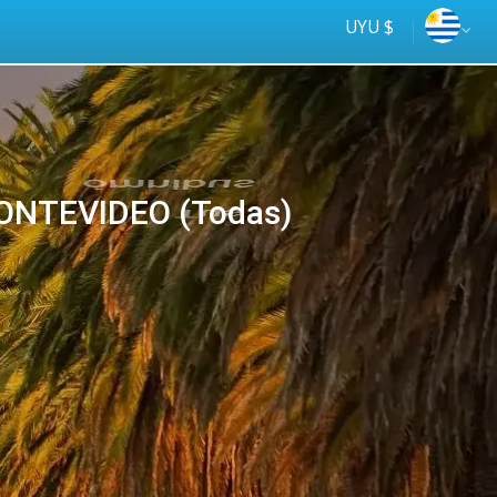
UYU $
ONTEVIDEO (Todas)
Tus
online
ómnibus