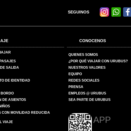
SEGUINOS
IAJE
CONOCENOS
IAJAR
QUIENES SOMOS
 PASAJES
¿POR QUÉ VIAJAR CON URUBUS?
DE SALIDA
NUESTROS VALORES
EQUIPO
O DE IDENTIDAD
REDES SOCIALES
PRENSA
 BORDO
EMPLEOS @ URUBUS
N DE ASIENTOS
SEA PARTE DE URUBUS
 NIÑOS
 CON MOVILIDAD REDUCIDA
APP
 VIAJE