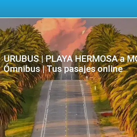
URUBUS | PLAYA HERMOSA a M
Ómnibus | Tus pasajes online