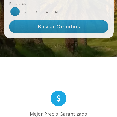
Pasajeros
1
2
3
4
4+
Mejor Precio Garantizado