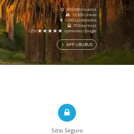
450.000 Horarios
12.300 Líneas
1.300 Localidades
70 Empresas
1.230
opiniones Google
APP URUBUS
Sitio Seguro