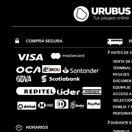
COMPRA SEGURA
V
ANTES DE V
VENTA DE
TERMINAL 
PASAJES
DOCUMENT
EQUIPAJE
ACCESO A
SELECCIÓ
FAMILIA Y
PERSONAS
DURANTE EL
HORARIOS
ÓMNIBUS