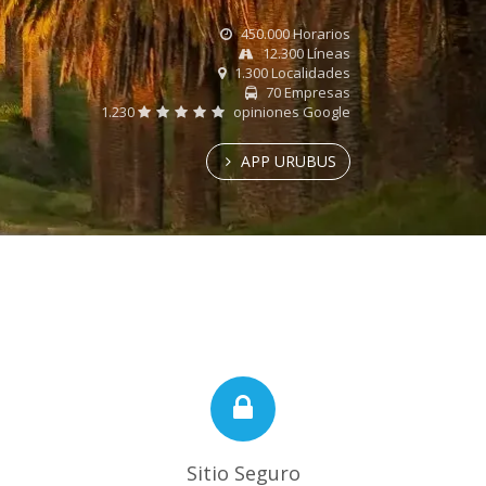
450.000 Horarios
12.300 Líneas
1.300 Localidades
70 Empresas
1.230
opiniones Google
APP URUBUS
Sitio Seguro