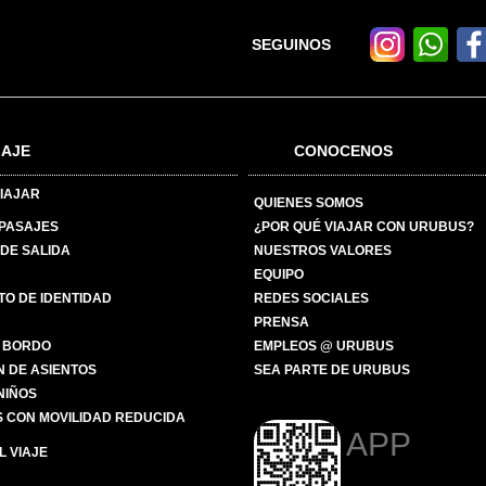
SEGUINOS
IAJE
CONOCENOS
IAJAR
QUIENES SOMOS
 PASAJES
¿POR QUÉ VIAJAR CON URUBUS?
DE SALIDA
NUESTROS VALORES
EQUIPO
O DE IDENTIDAD
REDES SOCIALES
PRENSA
 BORDO
EMPLEOS @ URUBUS
N DE ASIENTOS
SEA PARTE DE URUBUS
 NIÑOS
 CON MOVILIDAD REDUCIDA
APP
 VIAJE