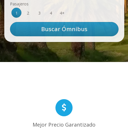
Pasajeros
1
2
3
4
4+
Mejor Precio Garantizado