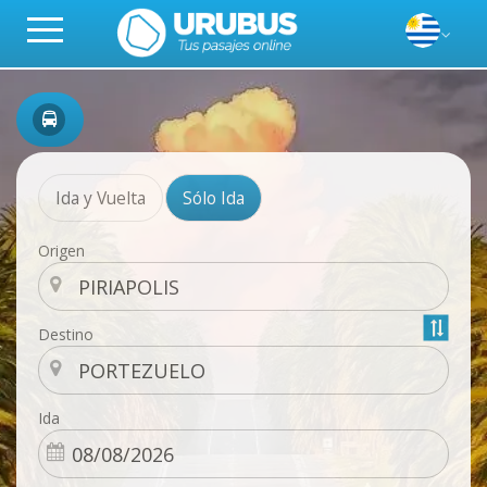
Ida y Vuelta
Sólo Ida
Origen
Destino
Ida