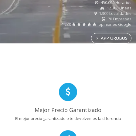
450.000 Horarios
12.300 Líneas
1.300 Localidades
70 Empresas
1.230
opiniones Google
APP URUBUS
Mejor Precio Garantizado
El mejor precio garantizado o te devolvemos la diferencia