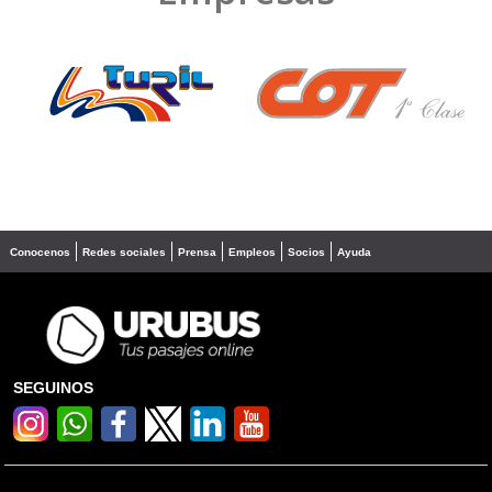
❮
❯
Conocenos
Redes sociales
Prensa
Empleos
Socios
Ayuda
SEGUINOS