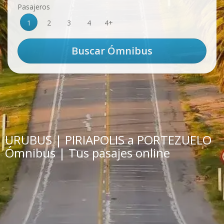
Pasajeros
1
2
3
4
4+
URUBUS | PIRIAPOLIS a PORTEZUELO
Ómnibus | Tus pasajes online