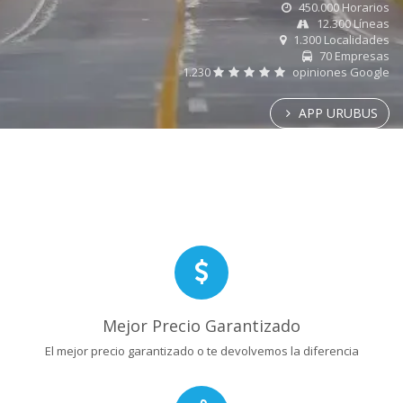
450.000 Horarios
12.300 Líneas
1.300 Localidades
70 Empresas
1.230
opiniones Google
APP URUBUS
Mejor Precio Garantizado
El mejor precio garantizado o te devolvemos la diferencia