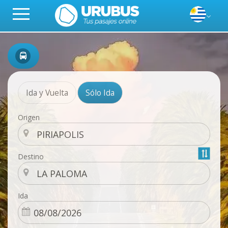
Ida y Vuelta
Sólo Ida
Origen
Destino
Ida