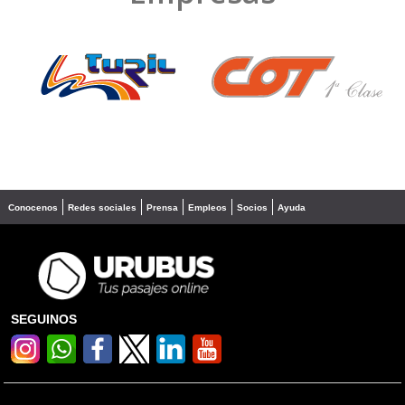
❮
❯
Conocenos
Redes sociales
Prensa
Empleos
Socios
Ayuda
SEGUINOS