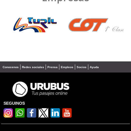
❮
❯
Conocenos
Redes sociales
Prensa
Empleos
Socios
Ayuda
SEGUINOS