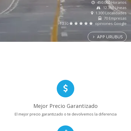
450.000 Horarios
12.300 Líneas
1.300 Localidades
70 Empresas
1.230
opiniones Google
APP URUBUS
Mejor Precio Garantizado
El mejor precio garantizado o te devolvemos la diferencia