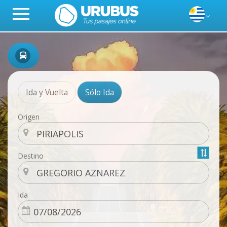
Ida y Vuelta
Sólo Ida
Origen
Destino
Ida