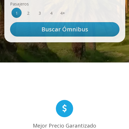
Pasajeros
1
2
3
4
4+
Mejor Precio Garantizado