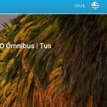
UYU $
O Ómnibus | Tus
Tus
online
ómnibus