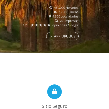
450.000 Horarios
12.300 Líneas
1.300 Localidades
70 Empresas
1.230
opiniones Google
APP URUBUS
Sitio Seguro