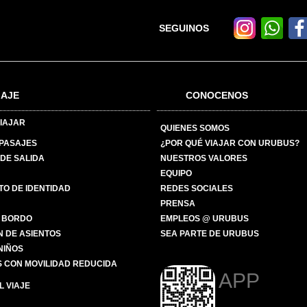
SEGUINOS
IAJE
CONOCENOS
IAJAR
QUIENES SOMOS
 PASAJES
¿POR QUÉ VIAJAR CON URUBUS?
DE SALIDA
NUESTROS VALORES
EQUIPO
O DE IDENTIDAD
REDES SOCIALES
PRENSA
 BORDO
EMPLEOS @ URUBUS
N DE ASIENTOS
SEA PARTE DE URUBUS
 NIÑOS
 CON MOVILIDAD REDUCIDA
APP
 VIAJE