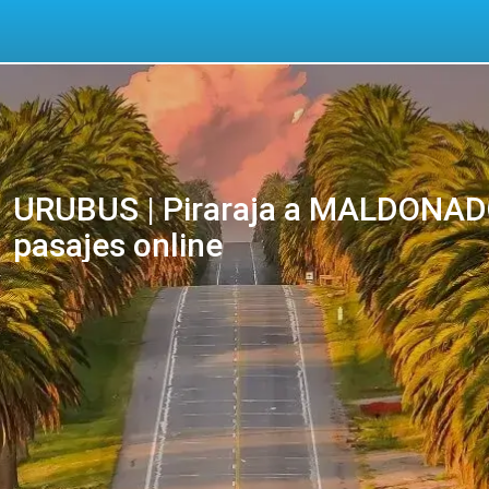
URUBUS | Piraraja a MALDONAD
pasajes online