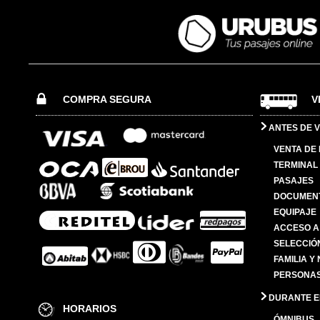
COMPRA SEGURA
V
ANTES DE V
VENTA DE
TERMINAL 
PASAJES
DOCUMENT
EQUIPAJE
ACCESO A
SELECCIÓ
FAMILIA Y
PERSONAS
DURANTE EL
HORARIOS
ÓMNIBUS