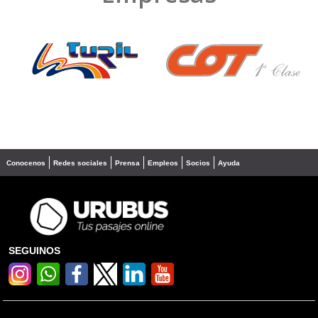
❮
❯
Conocenos
Redes sociales
Prensa
Empleos
Socios
Ayuda
SEGUINOS