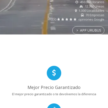
450.000 Horarios
12.300 Líneas
1.300 Localidades
70 Empresas
1.230
opiniones Google
APP URUBUS
Mejor Precio Garantizado
El mejor precio garantizado o te devolvemos la diferencia