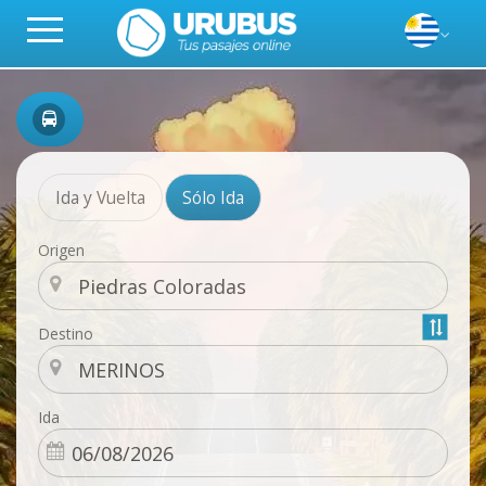
Ida y Vuelta
Sólo Ida
Origen
Destino
Ida