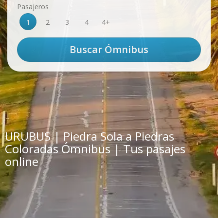
Pasajeros
1
2
3
4
4+
URUBUS | Piedra Sola a Piedras
Coloradas Ómnibus | Tus pasajes
online