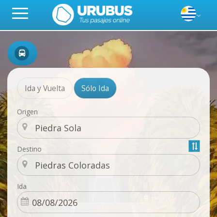
Ida y Vuelta
Sólo Ida
Origen
Destino
Ida