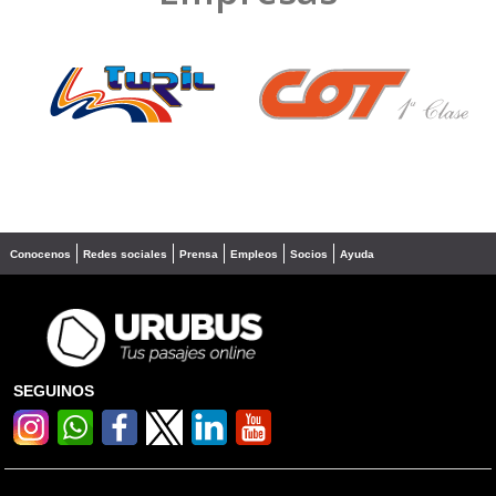
❮
❯
Conocenos
Redes sociales
Prensa
Empleos
Socios
Ayuda
SEGUINOS