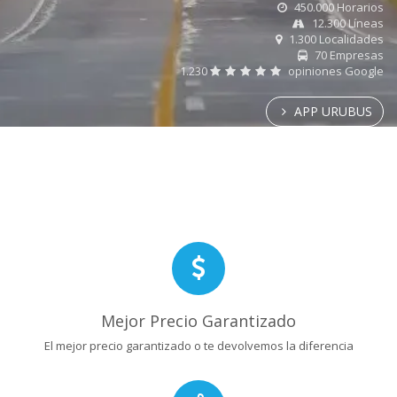
450.000 Horarios
12.300 Líneas
1.300 Localidades
70 Empresas
1.230
opiniones Google
APP URUBUS
Mejor Precio Garantizado
El mejor precio garantizado o te devolvemos la diferencia