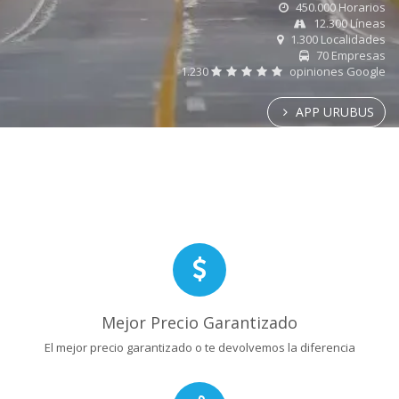
450.000 Horarios
12.300 Líneas
1.300 Localidades
70 Empresas
1.230
opiniones Google
APP URUBUS
Mejor Precio Garantizado
El mejor precio garantizado o te devolvemos la diferencia