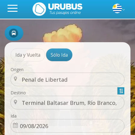
Ida y Vuelta
Sólo Ida
Origen
Destino
Ida