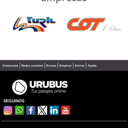
❮
❯
Conocenos
Redes sociales
Prensa
Empleos
Socios
Ayuda
SEGUINOS