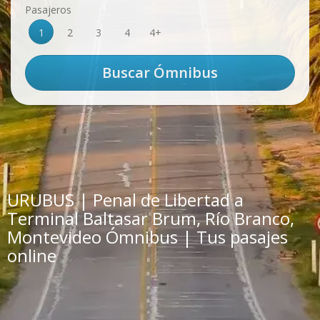
Pasajeros
1
2
3
4
4+
URUBUS | Penal de Libertad a
Terminal Baltasar Brum, Río Branco,
Montevideo Ómnibus | Tus pasajes
online