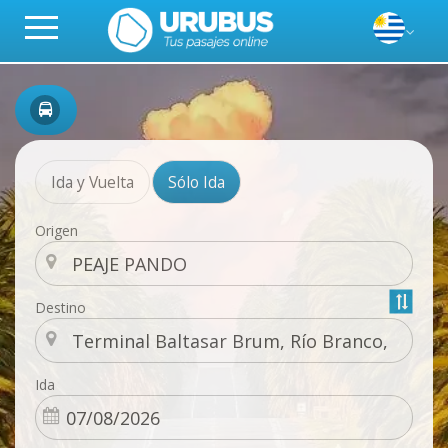
Ida y Vuelta
Sólo Ida
Origen
Destino
Ida