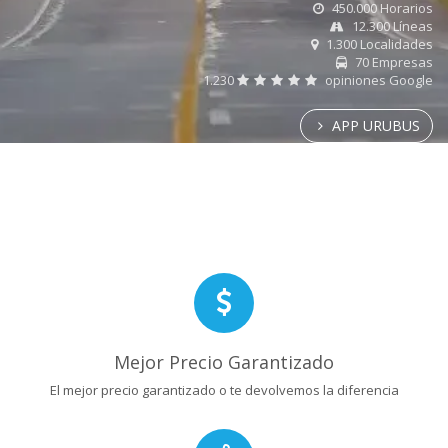
450.000 Horarios
12.300 Líneas
1.300 Localidades
70 Empresas
1.230
opiniones Google
APP URUBUS
Mejor Precio Garantizado
El mejor precio garantizado o te devolvemos la diferencia