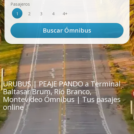
Pasajeros
1
2
3
4
4+
URUBUS | PEAJE PANDO a Terminal
Baltasar Brum, Río Branco,
Montevideo Ómnibus | Tus pasajes
online