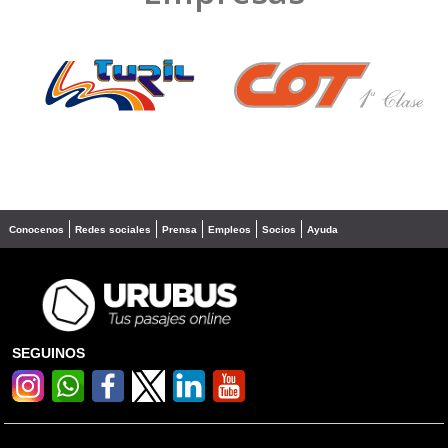
❮
❯
Conocenos
Redes sociales
Prensa
Empleos
Socios
Ayuda
SEGUINOS