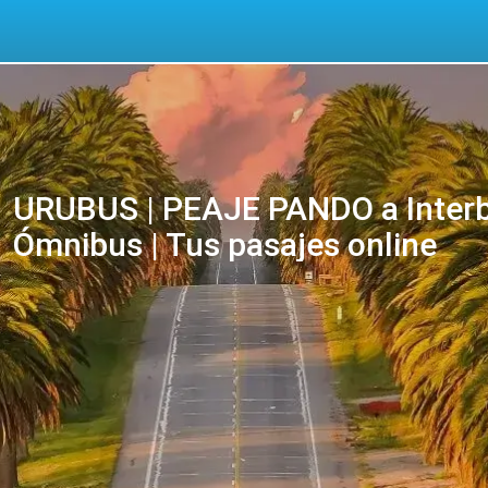
URUBUS | PEAJE PANDO a Interb.
Ómnibus | Tus pasajes online