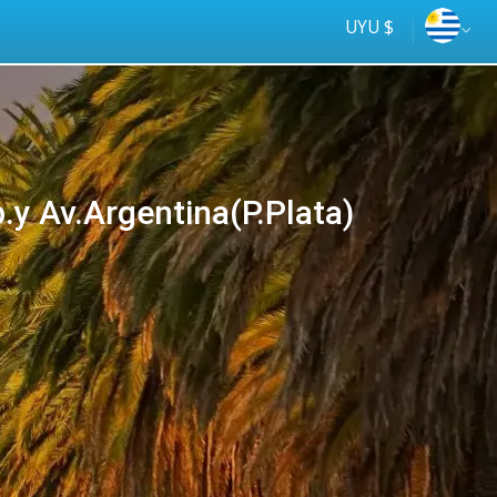
UYU $
y Av.Argentina(P.Plata)
Tus
online
ómnibus