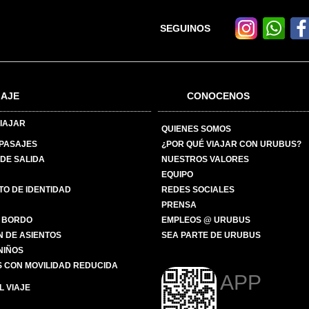
SEGUINOS
IAJE
CONOCENOS
IAJAR
QUIENES SOMOS
 PASAJES
¿POR QUÉ VIAJAR CON URUBUS?
DE SALIDA
NUESTROS VALORES
EQUIPO
O DE IDENTIDAD
REDES SOCIALES
PRENSA
 BORDO
EMPLEOS @ URUBUS
N DE ASIENTOS
SEA PARTE DE URUBUS
 NIÑOS
 CON MOVILIDAD REDUCIDA
APP
 VIAJE