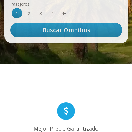
Pasajeros
1
2
3
4
4+
Mejor Precio Garantizado