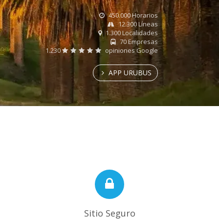
450.000 Horarios
12.300 Líneas
1.300 Localidades
70 Empresas
1.230
opiniones Google
APP URUBUS
Sitio Seguro