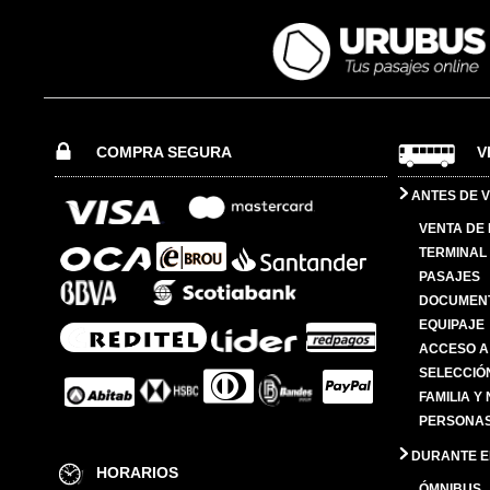
COMPRA SEGURA
V
ANTES DE V
VENTA DE
TERMINAL 
PASAJES
DOCUMENT
EQUIPAJE
ACCESO A
SELECCIÓ
FAMILIA Y
PERSONAS
DURANTE EL
HORARIOS
ÓMNIBUS