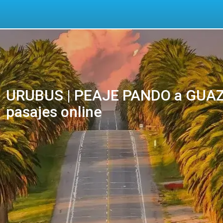
URUBUS | PEAJE PANDO a GUAZ
pasajes online