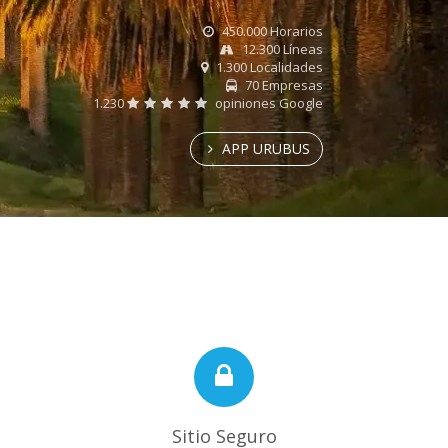
450.000 Horarios
12.300 Líneas
1.300 Localidades
70 Empresas
1.230
opiniones Google
APP URUBUS
Sitio Seguro