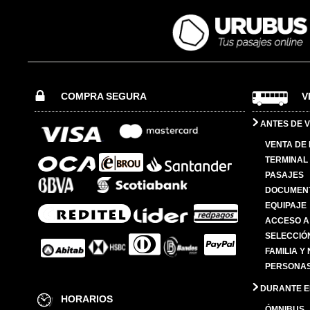
COMPRA SEGURA
V
ANTES DE V
VENTA DE
TERMINAL 
PASAJES
DOCUMENT
EQUIPAJE
ACCESO A
SELECCIÓ
FAMILIA Y
PERSONAS
DURANTE EL
HORARIOS
ÓMNIBUS