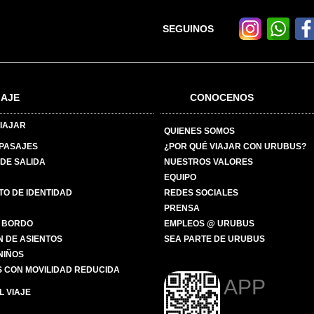
SEGUINOS
IAJE
CONOCENOS
IAJAR
QUIENES SOMOS
 PASAJES
¿POR QUÉ VIAJAR CON URUBUS?
DE SALIDA
NUESTROS VALORES
EQUIPO
O DE IDENTIDAD
REDES SOCIALES
PRENSA
 BORDO
EMPLEOS @ URUBUS
N DE ASIENTOS
SEA PARTE DE URUBUS
 NIÑOS
 CON MOVILIDAD REDUCIDA
APP
 VIAJE