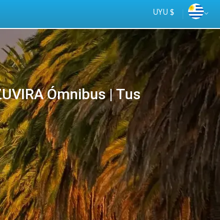
UYU $
UVIRA Ómnibus | Tus
Más rápido
online