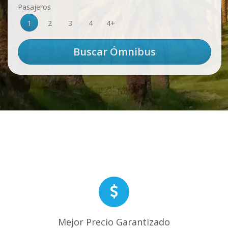
Pasajeros
1
2
3
4
4+
Mejor Precio Garantizado