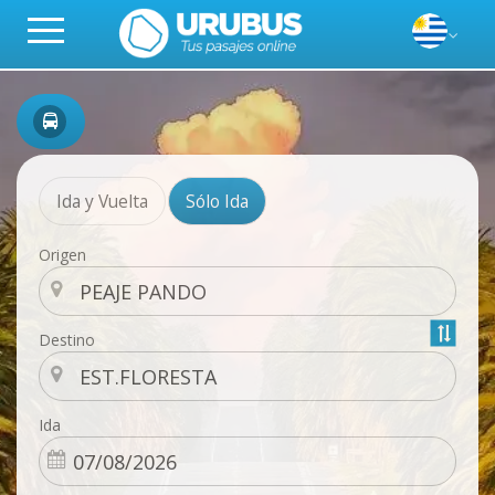
Ida y Vuelta
Sólo Ida
Origen
Destino
Ida