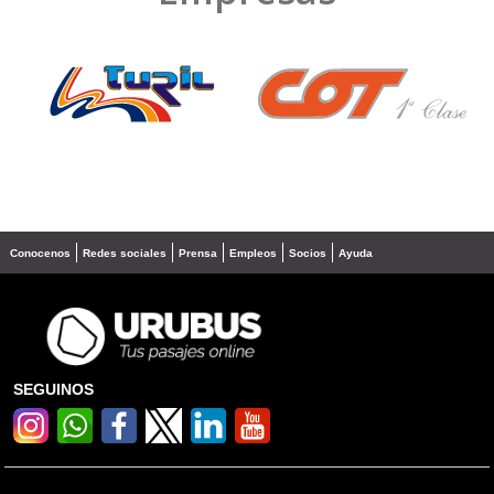
❮
❯
Conocenos
Redes sociales
Prensa
Empleos
Socios
Ayuda
SEGUINOS