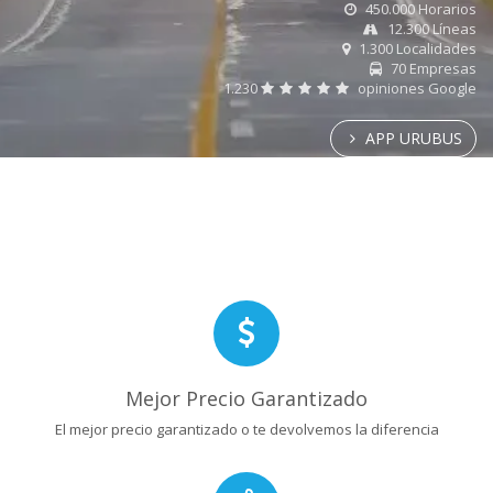
450.000 Horarios
12.300 Líneas
1.300 Localidades
70 Empresas
1.230
opiniones Google
APP URUBUS
Mejor Precio Garantizado
El mejor precio garantizado o te devolvemos la diferencia