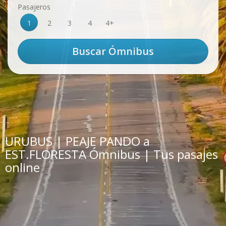
Pasajeros
1
2
3
4
4+
URUBUS | PEAJE PANDO a
EST.FLORESTA Ómnibus | Tus pasajes
online