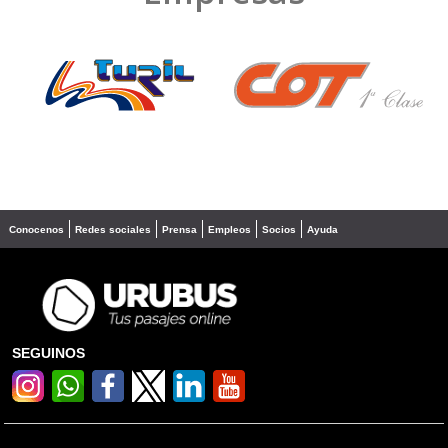
❮
❯
Conocenos
Redes sociales
Prensa
Empleos
Socios
Ayuda
SEGUINOS