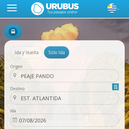
Ida y Vuelta
Sólo Ida
Origen
Destino
Ida