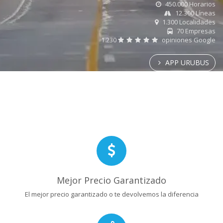
450.000 Horarios
12.300 Líneas
1.300 Localidades
70 Empresas
1.230
opiniones Google
APP URUBUS
Mejor Precio Garantizado
El mejor precio garantizado o te devolvemos la diferencia