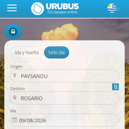
Ida y Vuelta
Sólo Ida
Origen
Destino
Ida