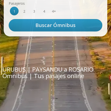
Pasajeros
1
2
3
4
4+
URUBUS | PAYSANDU a ROSARIO
Ómnibus | Tus pasajes online