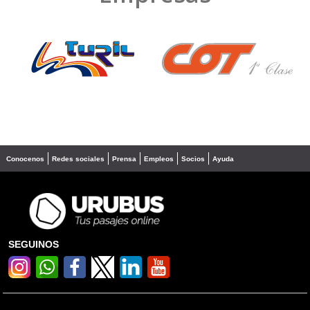
❮
❯
Conocenos
Redes sociales
Prensa
Empleos
Socios
Ayuda
SEGUINOS