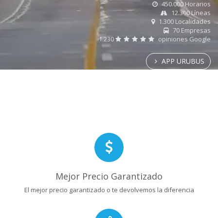
450.000 Horarios
12.300 Líneas
1.300 Localidades
70 Empresas
1.230
opiniones Google
APP URUBUS
Mejor Precio Garantizado
El mejor precio garantizado o te devolvemos la diferencia