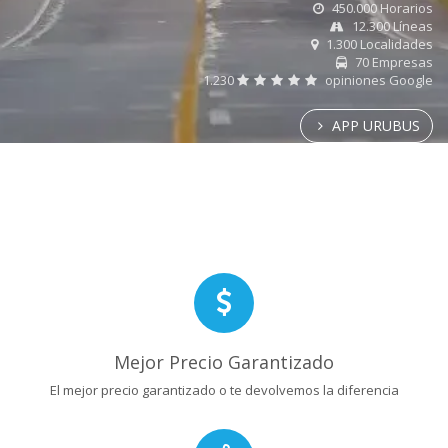
450.000 Horarios
12.300 Líneas
1.300 Localidades
70 Empresas
1.230
opiniones Google
APP URUBUS
Mejor Precio Garantizado
El mejor precio garantizado o te devolvemos la diferencia