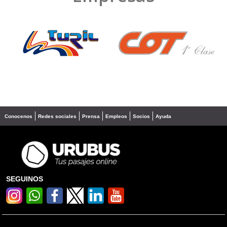
❮
❯
Conocenos
Redes sociales
Prensa
Empleos
Socios
Ayuda
SEGUINOS