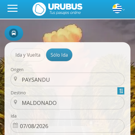
Ida y Vuelta
Sólo Ida
Origen
Destino
Ida