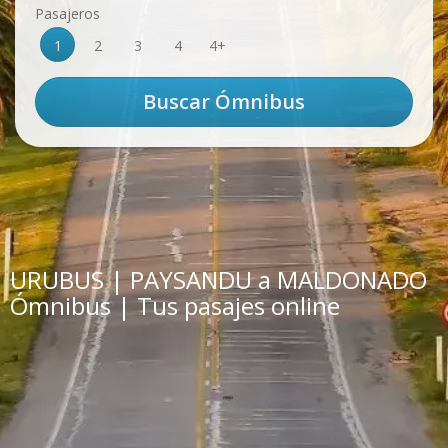
Pasajeros
1
2
3
4
4+
URUBUS | PAYSANDU a MALDONADO
Ómnibus | Tus pasajes online