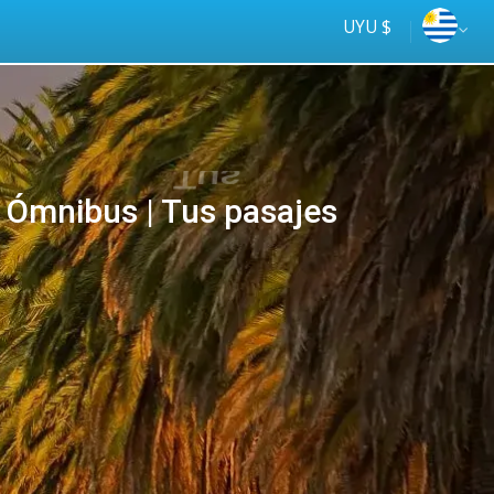
UYU $
Ómnibus | Tus pasajes
Tus
online
ómnibus