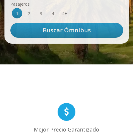
Pasajeros
1
2
3
4
4+
Mejor Precio Garantizado