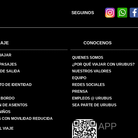
SEGUINOS
IAJE
CONOCENOS
IAJAR
QUIENES SOMOS
 PASAJES
¿POR QUÉ VIAJAR CON URUBUS?
DE SALIDA
NUESTROS VALORES
EQUIPO
O DE IDENTIDAD
REDES SOCIALES
PRENSA
 BORDO
EMPLEOS @ URUBUS
N DE ASIENTOS
SEA PARTE DE URUBUS
 NIÑOS
 CON MOVILIDAD REDUCIDA
APP
 VIAJE