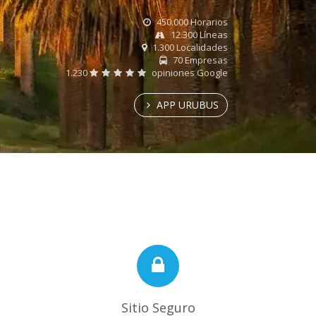
450.000 Horarios
12.300 Líneas
1.300 Localidades
70 Empresas
1.230
opiniones Google
APP URUBUS
Sitio Seguro