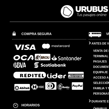
COMPRA SEGURA
V
ANTES DE V
VENTA DE
TERMINAL 
PASAJES
DOCUMENT
EQUIPAJE
ACCESO A
SELECCIÓ
FAMILIA Y
PERSONAS
DURANTE EL
HORARIOS
ÓMNIBUS