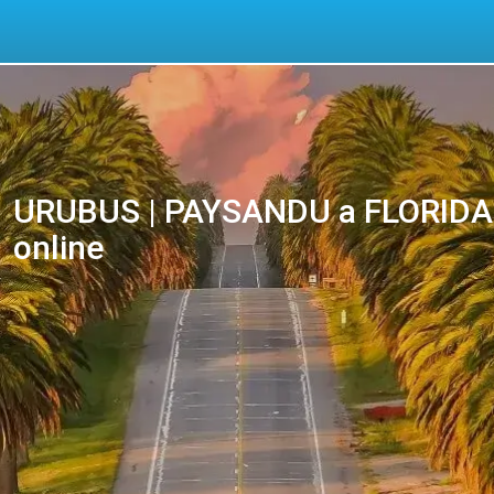
URUBUS | PAYSANDU a FLORIDA 
online