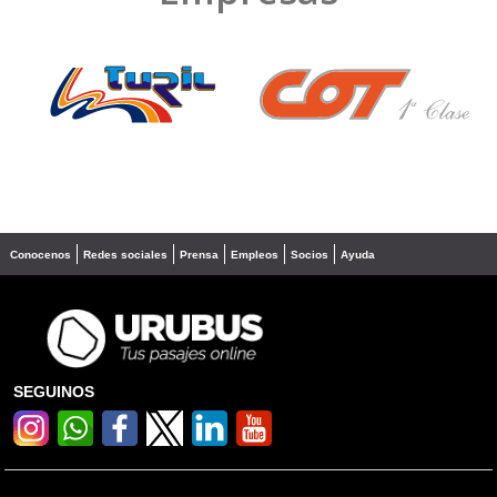
❮
❯
Conocenos
Redes sociales
Prensa
Empleos
Socios
Ayuda
SEGUINOS