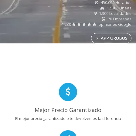
450.000 Horarios
12.300 Líneas
1.300 Localidades
70 Empresas
1.230
opiniones Google
APP URUBUS
Mejor Precio Garantizado
El mejor precio garantizado o te devolvemos la diferencia