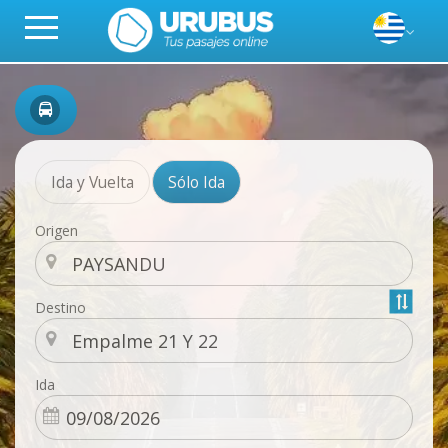
Ida y Vuelta
Sólo Ida
Origen
Destino
Ida