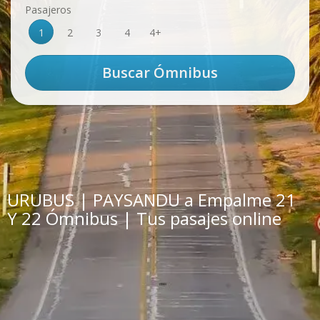
Pasajeros
1
2
3
4
4+
URUBUS | PAYSANDU a Empalme 21
Y 22 Ómnibus | Tus pasajes online