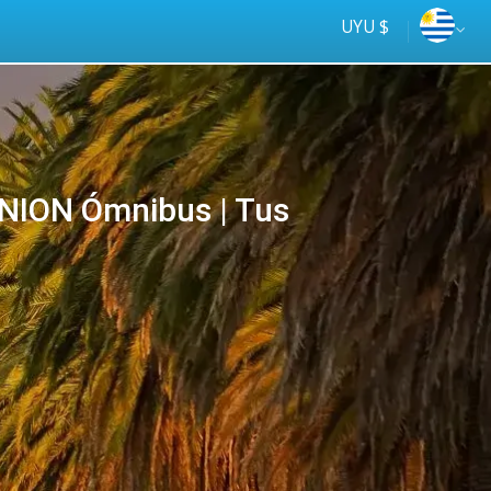
UYU $
ION Ómnibus | Tus
Tus
online
ómnibus