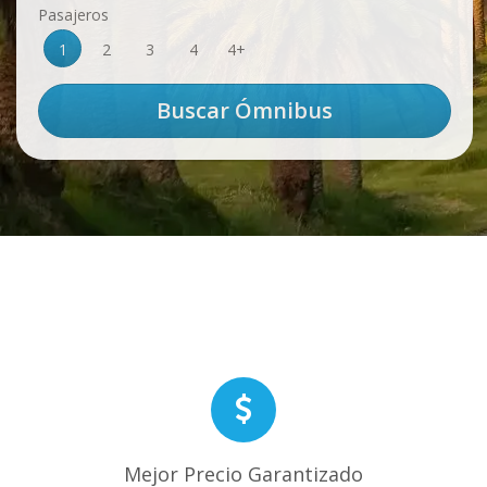
Pasajeros
1
2
3
4
4+
Mejor Precio Garantizado