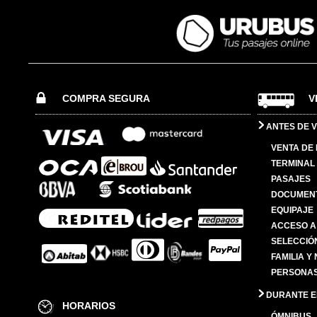
COMPRA SEGURA
V
ANTES DE V
VENTA DE
TERMINAL 
PASAJES
DOCUMENT
EQUIPAJE
ACCESO A
SELECCIÓ
FAMILIA Y
PERSONAS
DURANTE EL
HORARIOS
ÓMNIBUS