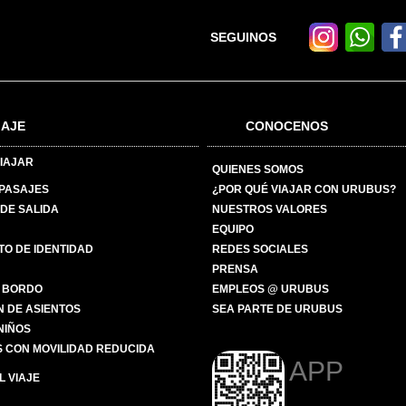
SEGUINOS
IAJE
CONOCENOS
IAJAR
QUIENES SOMOS
 PASAJES
¿POR QUÉ VIAJAR CON URUBUS?
DE SALIDA
NUESTROS VALORES
EQUIPO
O DE IDENTIDAD
REDES SOCIALES
PRENSA
 BORDO
EMPLEOS @ URUBUS
N DE ASIENTOS
SEA PARTE DE URUBUS
 NIÑOS
 CON MOVILIDAD REDUCIDA
APP
 VIAJE