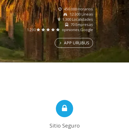
450.000 Horarios
12.300 Líneas
1.300 Localidades
70 Empresas
1.230
opiniones Google
APP URUBUS
Sitio Seguro