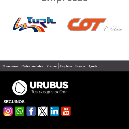
❮
❯
Conocenos
Redes sociales
Prensa
Empleos
Socios
Ayuda
SEGUINOS