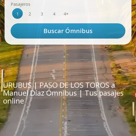
Pasajeros
1
2
3
4
4+
URUBUS | PASO DE LOS TOROS a
Manuel Díaz Ómnibus | Tus pasajes
online