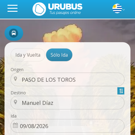
Ida y Vuelta
Sólo Ida
Origen
Destino
Ida