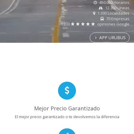
450.000 Horarios
12.300 Líneas
1.300 Localidades
70 Empresas
1.230
opiniones Google
APP URUBUS
Mejor Precio Garantizado
El mejor precio garantizado o te devolvemos la diferencia