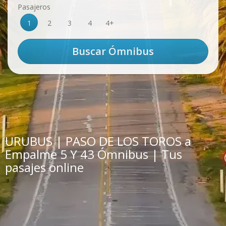
Pasajeros
1
2
3
4
4+
URUBUS | PASO DE LOS TOROS a
Empalme 5 Y 43 Ómnibus | Tus
pasajes online