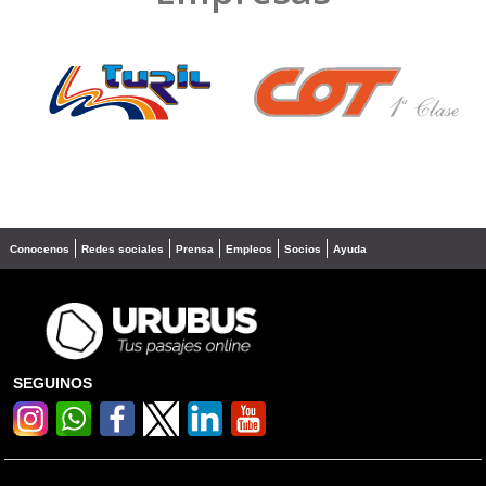
❮
❯
Conocenos
Redes sociales
Prensa
Empleos
Socios
Ayuda
SEGUINOS