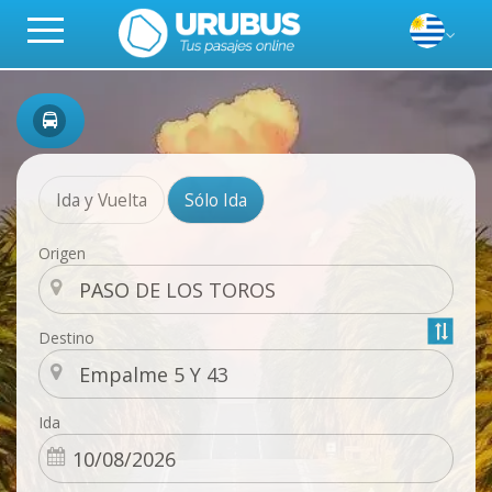
Ida y Vuelta
Sólo Ida
Origen
Destino
Ida