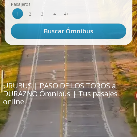
Pasajeros
1
2
3
4
4+
URUBUS | PASO DE LOS TOROS a
DURAZNO Ómnibus | Tus pasajes
online