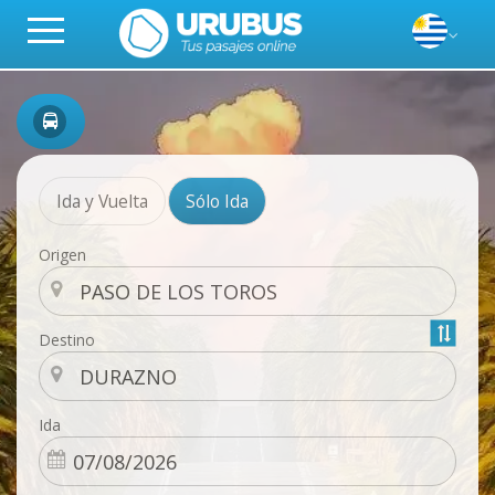
Ida y Vuelta
Sólo Ida
Origen
Destino
Ida