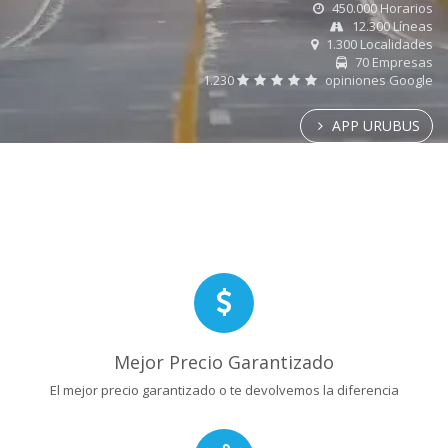
450.000 Horarios
12.300 Líneas
1.300 Localidades
70 Empresas
1.230
opiniones Google
APP URUBUS
Mejor Precio Garantizado
El mejor precio garantizado o te devolvemos la diferencia