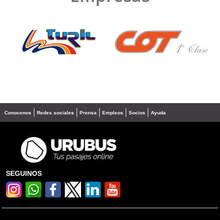
❮
❯
Conocenos
Redes sociales
Prensa
Empleos
Socios
Ayuda
SEGUINOS