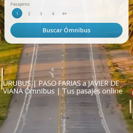
Pasajeros
1
2
3
4
4+
URUBUS | PASO FARIAS a JAVIER DE
VIANA Ómnibus | Tus pasajes online