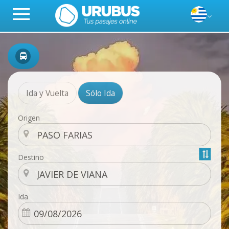
Ida y Vuelta
Sólo Ida
Origen
Destino
Ida