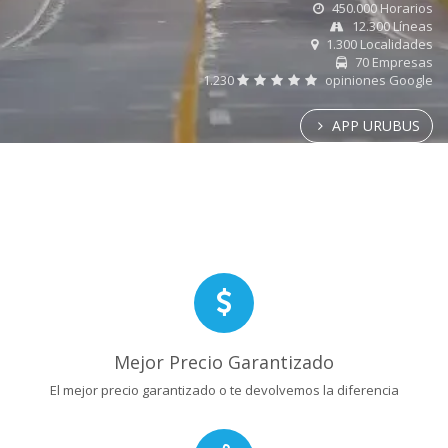
450.000 Horarios
12.300 Líneas
1.300 Localidades
70 Empresas
1.230
opiniones Google
APP URUBUS
Mejor Precio Garantizado
El mejor precio garantizado o te devolvemos la diferencia