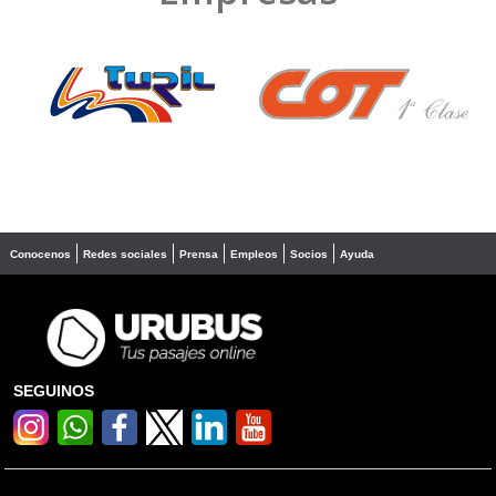
❮
❯
Conocenos
Redes sociales
Prensa
Empleos
Socios
Ayuda
SEGUINOS