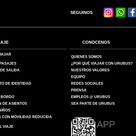
SEGUINOS
IAJE
CONOCENOS
IAJAR
QUIENES SOMOS
 PASAJES
¿POR QUÉ VIAJAR CON URUBUS?
DE SALIDA
NUESTROS VALORES
EQUIPO
O DE IDENTIDAD
REDES SOCIALES
PRENSA
 BORDO
EMPLEOS @ URUBUS
N DE ASIENTOS
SEA PARTE DE URUBUS
 NIÑOS
 CON MOVILIDAD REDUCIDA
APP
 VIAJE