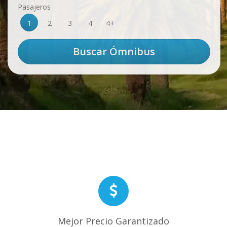
Pasajeros
1
2
3
4
4+
Mejor Precio Garantizado