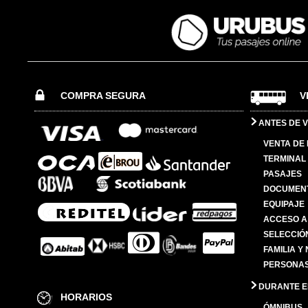
COMPRA SEGURA
V
ANTES DE V
VENTA DE
TERMINAL 
PASAJES
DOCUMENT
EQUIPAJE
ACCESO A
SELECCIÓ
FAMILIA Y
PERSONAS
DURANTE EL
HORARIOS
ÓMNIBUS