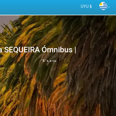
UYU $
 SEQUEIRA Ómnibus |
Tus
online
ómnibus