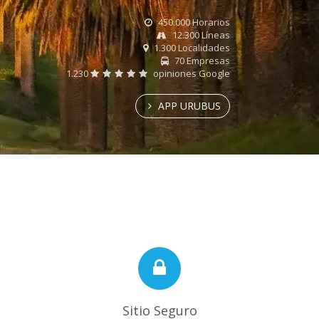
450.000 Horarios
12.300 Líneas
1.300 Localidades
70 Empresas
1.230
opiniones Google
APP URUBUS
Sitio Seguro