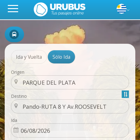
Ida y Vuelta
Sólo Ida
Origen
Destino
Ida