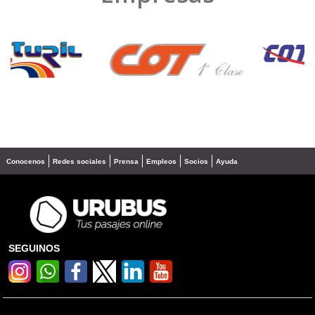
❮
❯
Conocenos
Redes sociales
Prensa
Empleos
Socios
Ayuda
SEGUINOS