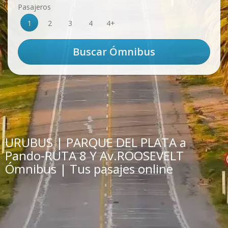
Pasajeros
1
2
3
4
4+
URUBUS | PARQUE DEL PLATA a
Pando-RUTA 8 Y Av.ROOSEVELT
Ómnibus | Tus pasajes online