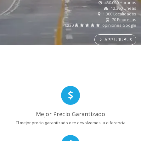
450.000 Horarios
12.300 Líneas
1.300 Localidades
70 Empresas
1.230
opiniones Google
APP URUBUS
Mejor Precio Garantizado
El mejor precio garantizado o te devolvemos la diferencia