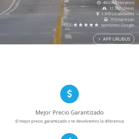
450.000 Horarios
12.300 Líneas
1.300 Localidades
70 Empresas
1.230
opiniones Google
APP URUBUS
Mejor Precio Garantizado
El mejor precio garantizado o te devolvemos la diferencia