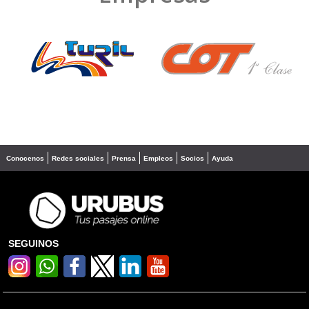
❮
❯
Conocenos
Redes sociales
Prensa
Empleos
Socios
Ayuda
SEGUINOS