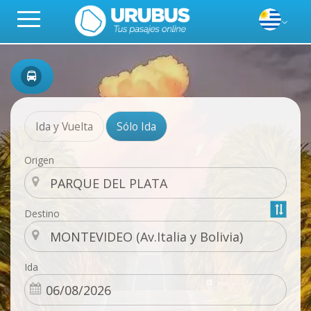
Ida y Vuelta
Sólo Ida
Origen
Destino
Ida