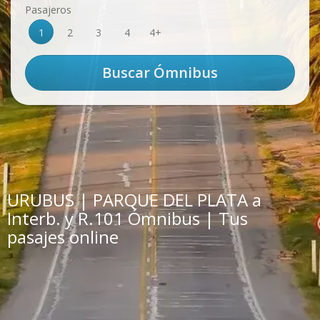
Pasajeros
1
2
3
4
4+
URUBUS | PARQUE DEL PLATA a
Interb. y R.101 Ómnibus | Tus
pasajes online