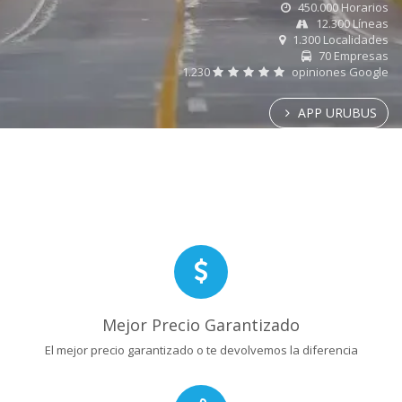
450.000 Horarios
12.300 Líneas
1.300 Localidades
70 Empresas
1.230
opiniones Google
APP URUBUS
Mejor Precio Garantizado
El mejor precio garantizado o te devolvemos la diferencia