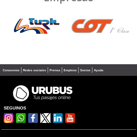
❮
❯
Conocenos
Redes sociales
Prensa
Empleos
Socios
Ayuda
SEGUINOS