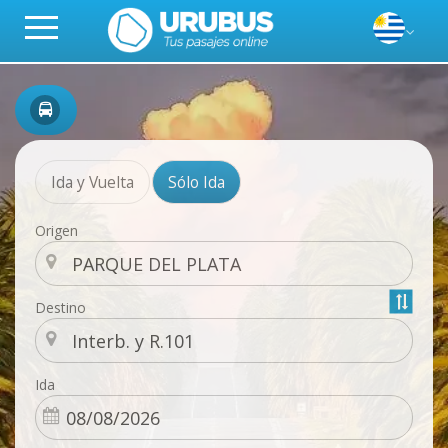
Ida y Vuelta
Sólo Ida
Origen
Destino
Ida