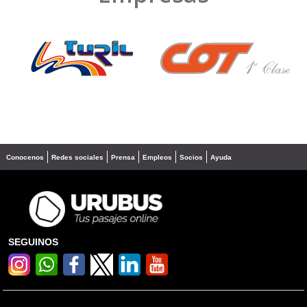
❮
❯
Conocenos
Redes sociales
Prensa
Empleos
Socios
Ayuda
SEGUINOS