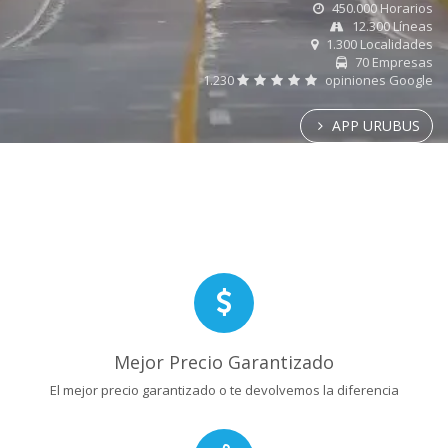
450.000 Horarios
12.300 Líneas
1.300 Localidades
70 Empresas
1.230
opiniones Google
APP URUBUS
Mejor Precio Garantizado
El mejor precio garantizado o te devolvemos la diferencia