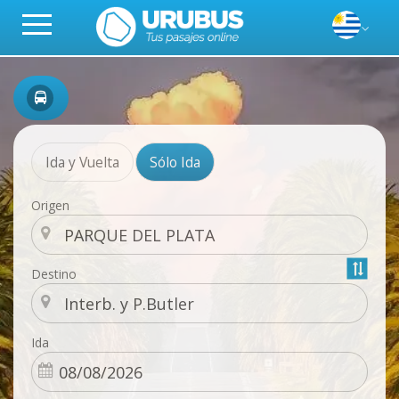
Ida y Vuelta
Sólo Ida
Origen
Destino
Ida