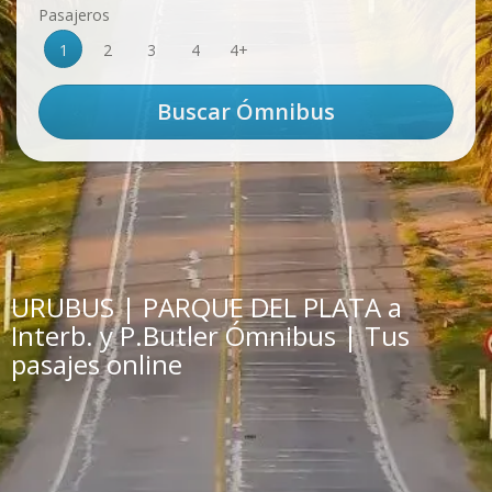
Pasajeros
1
2
3
4
4+
URUBUS | PARQUE DEL PLATA a
Interb. y P.Butler Ómnibus | Tus
pasajes online