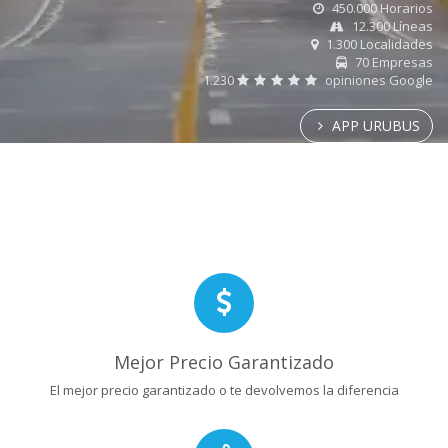
450.000 Horarios
12.300 Líneas
1.300 Localidades
70 Empresas
1.230
opiniones Google
APP URUBUS
Mejor Precio Garantizado
El mejor precio garantizado o te devolvemos la diferencia