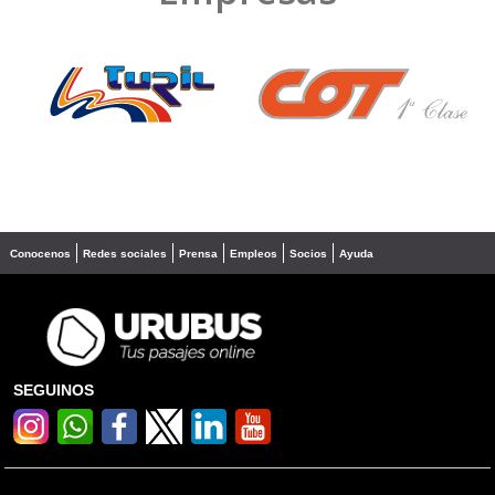
❮
❯
Conocenos
Redes sociales
Prensa
Empleos
Socios
Ayuda
SEGUINOS