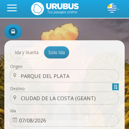
Ida y Vuelta
Sólo Ida
Origen
Destino
Ida