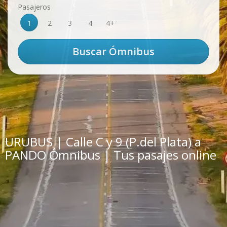
Pasajeros
1
2
3
4
4+
URUBUS | Calle C y 9 (P.del Plata) a
PANDO Ómnibus | Tus pasajes online