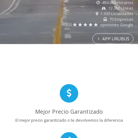
450.000 Horarios
12.300 Líneas
1.300 Localidades
70 Empresas
1.230
opiniones Google
APP URUBUS
Mejor Precio Garantizado
El mejor precio garantizado o te devolvemos la diferencia