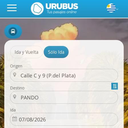
Ida y Vuelta
Sólo Ida
Origen
Destino
Ida