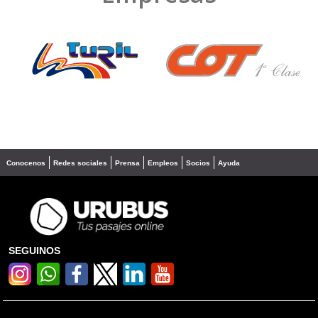
❮
❯
Conocenos
Redes sociales
Prensa
Empleos
Socios
Ayuda
SEGUINOS