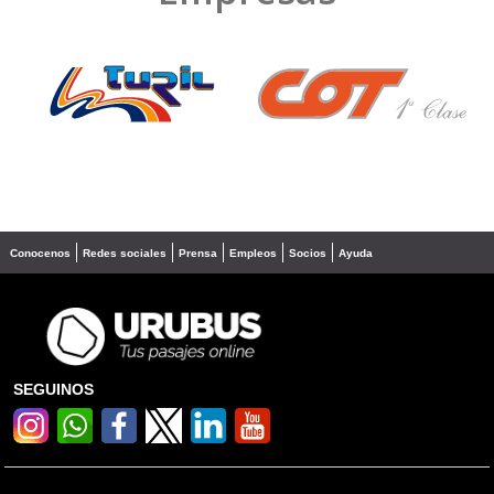
❮
❯
Conocenos
Redes sociales
Prensa
Empleos
Socios
Ayuda
SEGUINOS