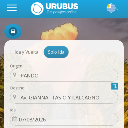
Ida y Vuelta
Sólo Ida
Origen
Destino
Ida