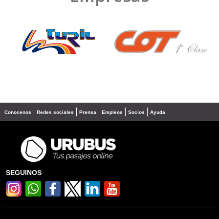
❮
❯
Conocenos
Redes sociales
Prensa
Empleos
Socios
Ayuda
SEGUINOS