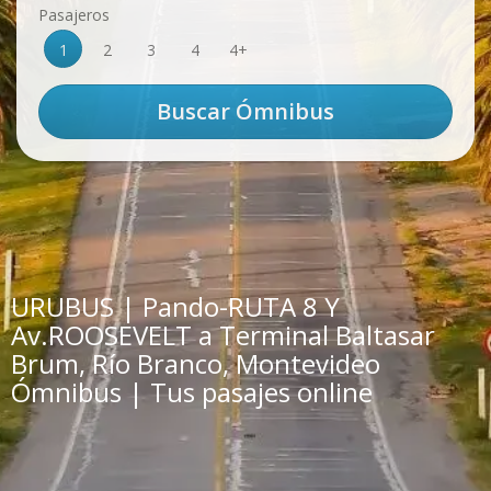
Pasajeros
1
2
3
4
4+
URUBUS | Pando-RUTA 8 Y
Av.ROOSEVELT a Terminal Baltasar
Brum, Río Branco, Montevideo
Ómnibus | Tus pasajes online