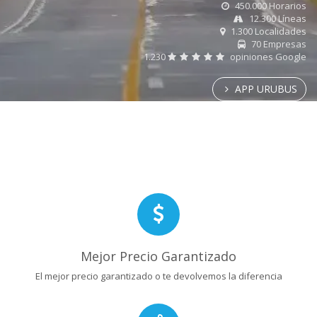
450.000 Horarios
12.300 Líneas
1.300 Localidades
70 Empresas
1.230
opiniones Google
APP URUBUS
Mejor Precio Garantizado
El mejor precio garantizado o te devolvemos la diferencia