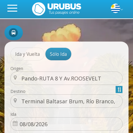
Ida y Vuelta
Sólo Ida
Origen
Destino
Ida