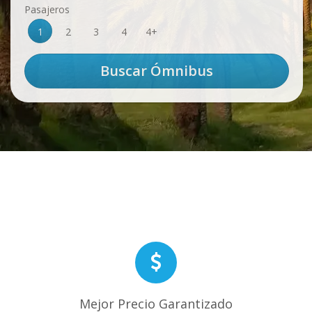
Pasajeros
1
2
3
4
4+
Mejor Precio Garantizado