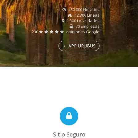
450.000 Horarios
12.300 Líneas
1.300 Localidades
70 Empresas
1.230
opiniones Google
APP URUBUS
Sitio Seguro