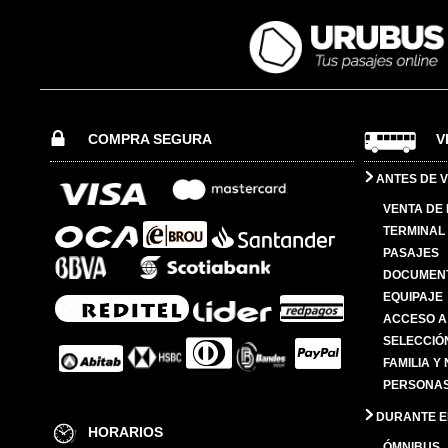
COMPRA SEGURA
V
ANTES DE V
VENTA DE
TERMINAL 
PASAJES
DOCUMENT
EQUIPAJE
ACCESO A
SELECCIÓ
FAMILIA Y
PERSONAS
DURANTE EL
HORARIOS
ÓMNIBUS