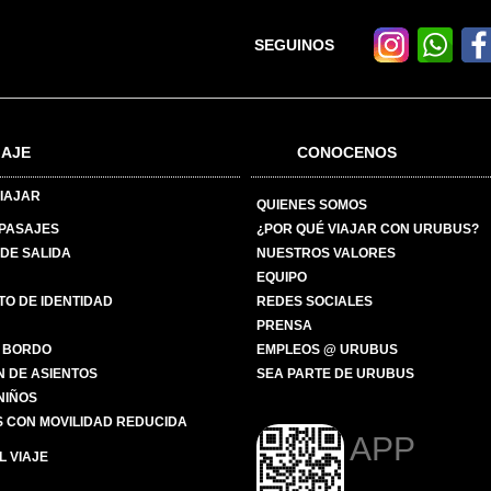
SEGUINOS
IAJE
CONOCENOS
IAJAR
QUIENES SOMOS
 PASAJES
¿POR QUÉ VIAJAR CON URUBUS?
DE SALIDA
NUESTROS VALORES
EQUIPO
O DE IDENTIDAD
REDES SOCIALES
PRENSA
 BORDO
EMPLEOS @ URUBUS
N DE ASIENTOS
SEA PARTE DE URUBUS
 NIÑOS
 CON MOVILIDAD REDUCIDA
APP
 VIAJE