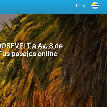
UYU $
OSEVELT a Av. 8 de
us pasajes online
Tus
online
ómnibus