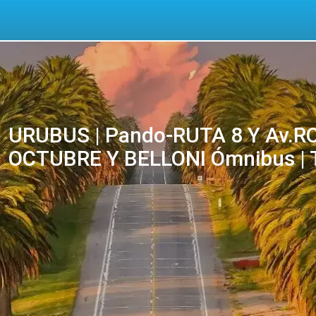
URUBUS | Pando-RUTA 8 Y Av.RO
OCTUBRE Y BELLONI Ómnibus | T