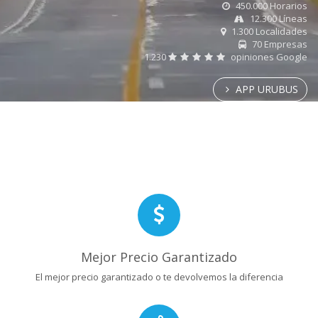
450.000 Horarios
12.300 Líneas
1.300 Localidades
70 Empresas
1.230
opiniones Google
APP URUBUS
Mejor Precio Garantizado
El mejor precio garantizado o te devolvemos la diferencia