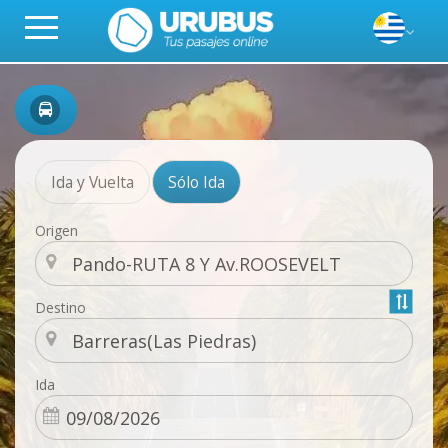
Ida y Vuelta
Sólo Ida
Origen
Destino
Ida