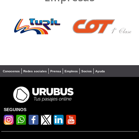
❮
❯
Conocenos
Redes sociales
Prensa
Empleos
Socios
Ayuda
SEGUINOS