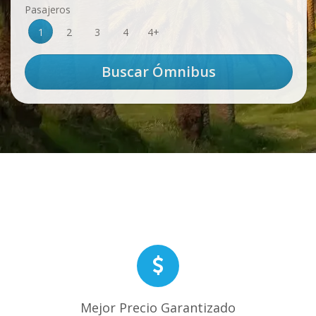
Pasajeros
1
2
3
4
4+
Mejor Precio Garantizado