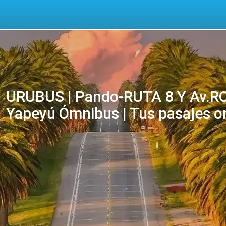
URUBUS | Pando-RUTA 8 Y Av.ROO
Yapeyú Ómnibus | Tus pasajes o