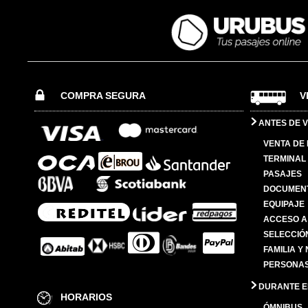
COMPRA SEGURA
V
ANTES DE V
VENTA DE
TERMINAL 
PASAJES
DOCUMENT
EQUIPAJE
ACCESO A
SELECCIÓ
FAMILIA Y
PERSONAS
DURANTE EL
HORARIOS
ÓMNIBUS