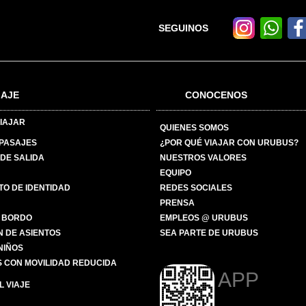
SEGUINOS
IAJE
CONOCENOS
IAJAR
QUIENES SOMOS
 PASAJES
¿POR QUÉ VIAJAR CON URUBUS?
DE SALIDA
NUESTROS VALORES
EQUIPO
O DE IDENTIDAD
REDES SOCIALES
PRENSA
 BORDO
EMPLEOS @ URUBUS
N DE ASIENTOS
SEA PARTE DE URUBUS
 NIÑOS
 CON MOVILIDAD REDUCIDA
APP
 VIAJE