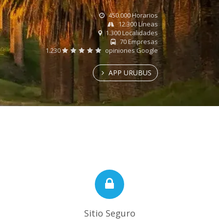
450.000 Horarios
12.300 Líneas
1.300 Localidades
70 Empresas
1.230
opiniones Google
APP URUBUS
Sitio Seguro