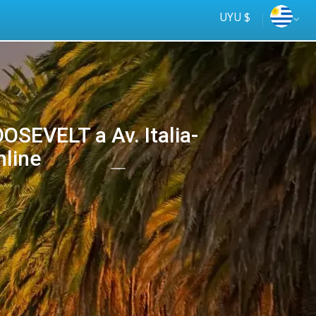
UYU $
SEVELT a Av. Italia-
nline
Tus
online
ómnibus