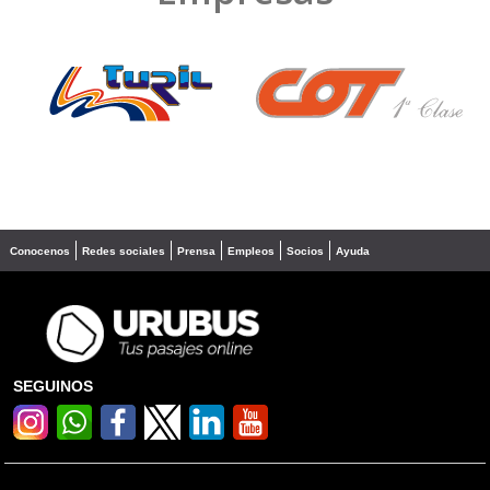
❮
❯
Conocenos
Redes sociales
Prensa
Empleos
Socios
Ayuda
SEGUINOS