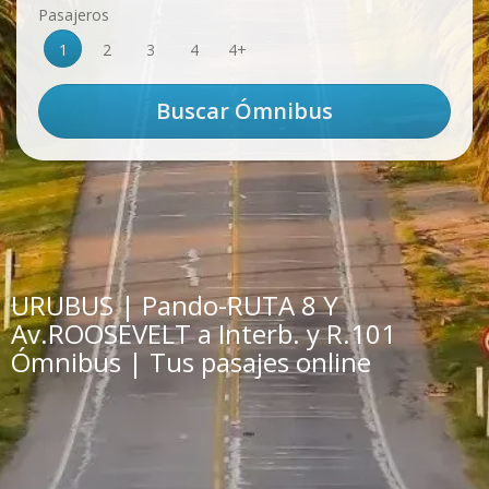
Pasajeros
1
2
3
4
4+
URUBUS | Pando-RUTA 8 Y
Av.ROOSEVELT a Interb. y R.101
Ómnibus | Tus pasajes online