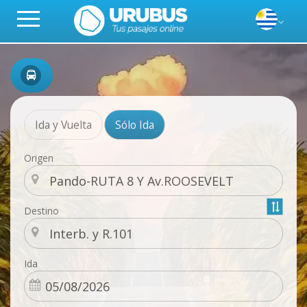
Ida y Vuelta
Sólo Ida
Origen
Destino
Ida