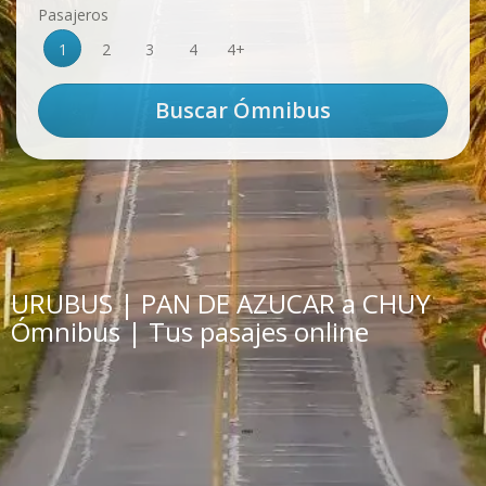
Pasajeros
1
2
3
4
4+
URUBUS | PAN DE AZUCAR a CHUY
Ómnibus | Tus pasajes online