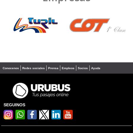
❮
❯
Conocenos
Redes sociales
Prensa
Empleos
Socios
Ayuda
SEGUINOS