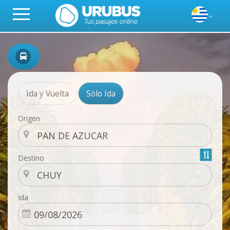
Ida y Vuelta
Sólo Ida
Origen
Destino
Ida