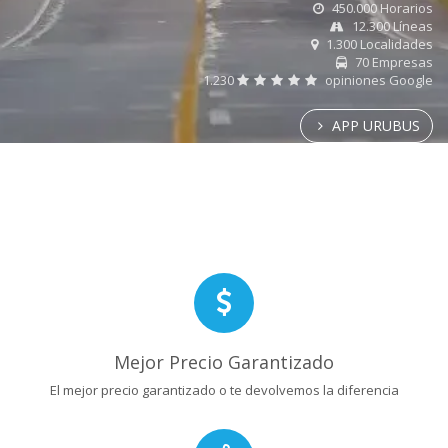
450.000 Horarios
12.300 Líneas
1.300 Localidades
70 Empresas
1.230
opiniones Google
APP URUBUS
Mejor Precio Garantizado
El mejor precio garantizado o te devolvemos la diferencia