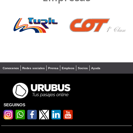
❮
❯
Conocenos
Redes sociales
Prensa
Empleos
Socios
Ayuda
SEGUINOS