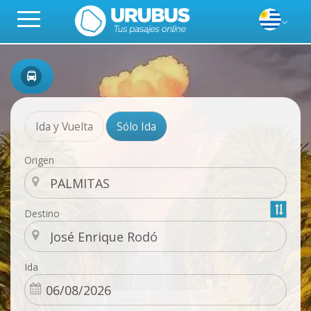
Ida y Vuelta
Sólo Ida
Origen
Destino
Ida