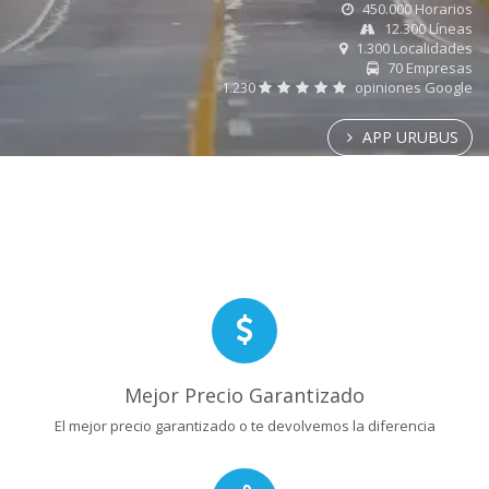
450.000 Horarios
12.300 Líneas
1.300 Localidades
70 Empresas
1.230
opiniones Google
APP URUBUS
Mejor Precio Garantizado
El mejor precio garantizado o te devolvemos la diferencia