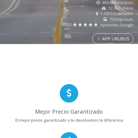
450.000 Horarios
12.300 Líneas
1.300 Localidades
70 Empresas
1.230
opiniones Google
APP URUBUS
Mejor Precio Garantizado
El mejor precio garantizado o te devolvemos la diferencia