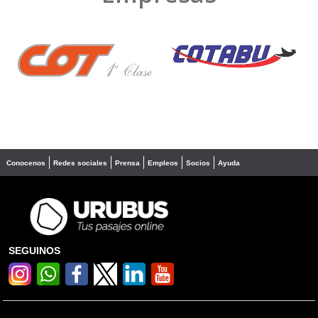
❮
❯
Conocenos
Redes sociales
Prensa
Empleos
Socios
Ayuda
SEGUINOS