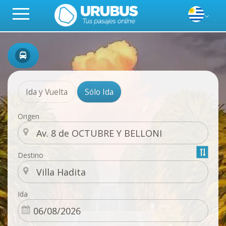
Ida y Vuelta
Sólo Ida
Origen
Destino
Ida