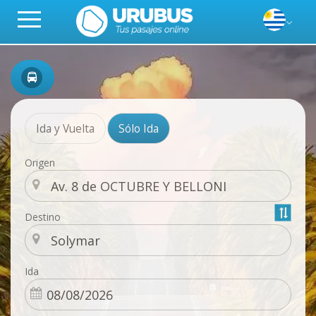
Ida y Vuelta
Sólo Ida
Origen
Destino
Ida