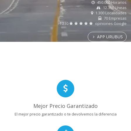
450.000 Horarios
12.300 Líneas
1.300 Localidades
70 Empresas
1.230
opiniones Google
APP URUBUS
Mejor Precio Garantizado
El mejor precio garantizado o te devolvemos la diferencia