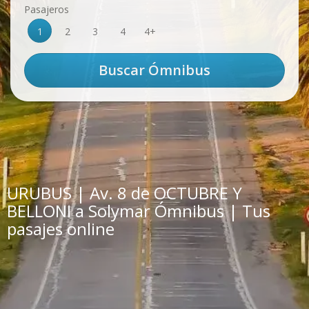
Pasajeros
1
2
3
4
4+
URUBUS | Av. 8 de OCTUBRE Y
BELLONI a Solymar Ómnibus | Tus
pasajes online