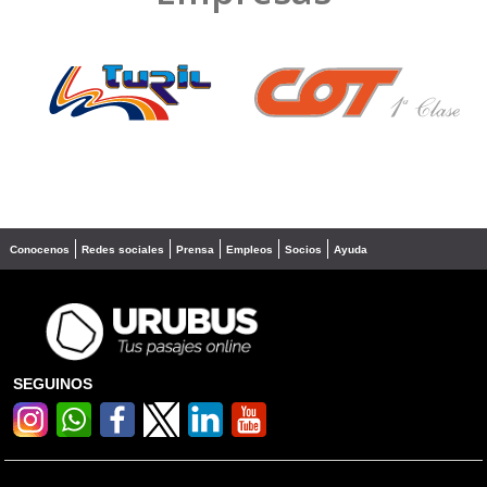
❮
❯
Conocenos
Redes sociales
Prensa
Empleos
Socios
Ayuda
SEGUINOS