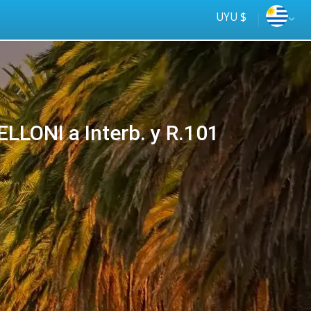
UYU $
LLONI a Interb. y R.101
Tus
online
ómnibus