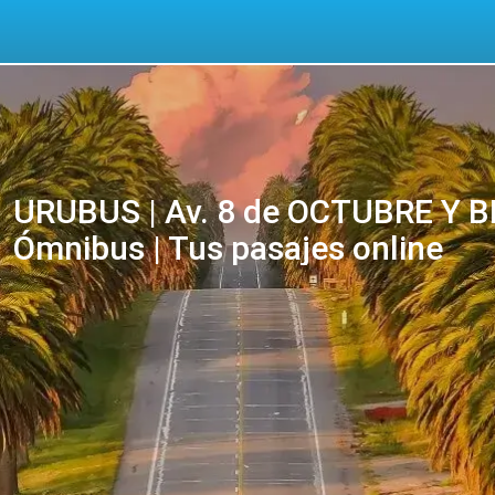
URUBUS | Av. 8 de OCTUBRE Y BE
Ómnibus | Tus pasajes online