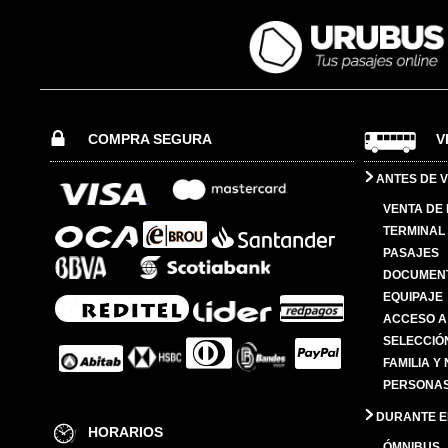
COMPRA SEGURA
V
ANTES DE V
VENTA DE
TERMINAL 
PASAJES
DOCUMENT
EQUIPAJE
ACCESO A
SELECCIÓ
FAMILIA Y
PERSONAS
DURANTE EL
HORARIOS
ÓMNIBUS