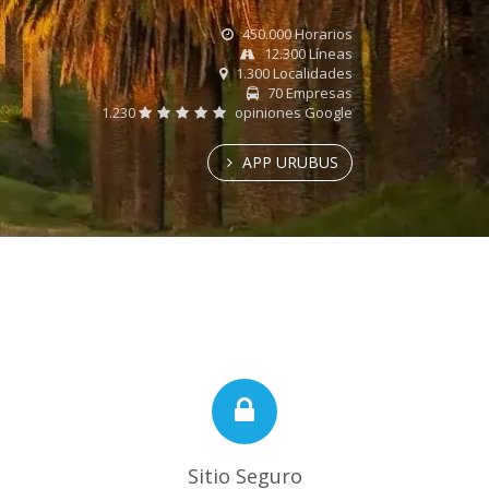
450.000 Horarios
12.300 Líneas
1.300 Localidades
70 Empresas
1.230
opiniones Google
APP URUBUS
Sitio Seguro