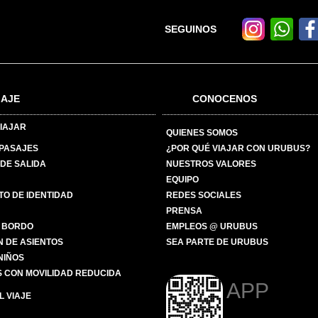
SEGUINOS
IAJE
CONOCENOS
IAJAR
QUIENES SOMOS
 PASAJES
¿POR QUÉ VIAJAR CON URUBUS?
DE SALIDA
NUESTROS VALORES
EQUIPO
O DE IDENTIDAD
REDES SOCIALES
PRENSA
 BORDO
EMPLEOS @ URUBUS
N DE ASIENTOS
SEA PARTE DE URUBUS
 NIÑOS
 CON MOVILIDAD REDUCIDA
APP
 VIAJE