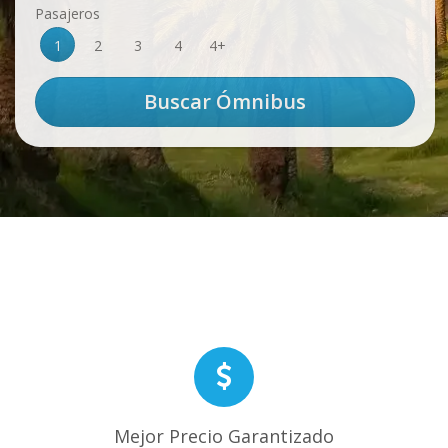
Pasajeros
1
2
3
4
4+
Mejor Precio Garantizado